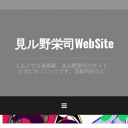
コ
漫
活
連
単
ン
画
動
載
行
（
中
本
テ
一
ン
般
向
ツ
け
へ
）
見ル野栄司WebSite
ス
キ
ッ
プ
ミルノプロ漫画家、見ル野栄司のサイト。
ピヨピヨコミックです。活動内容など。