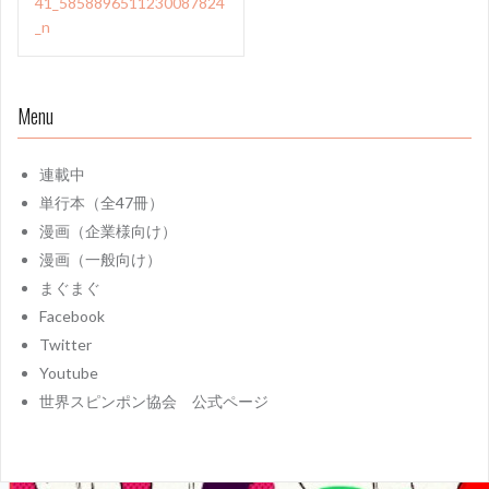
41_5858896511230087824
稿
_n
ナ
ビ
Menu
ゲ
ー
連載中
シ
単行本（全47冊）
ョ
漫画（企業様向け）
漫画（一般向け）
ン
まぐまぐ
Facebook
Twitter
Youtube
世界スピンポン協会 公式ページ