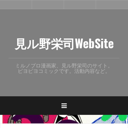
コ
漫
活
連
単
ン
画
動
載
行
（
中
本
テ
一
ン
般
向
ツ
け
へ
）
見ル野栄司WebSite
ス
キ
ッ
プ
ミルノプロ漫画家、見ル野栄司のサイト。
ピヨピヨコミックです。活動内容など。