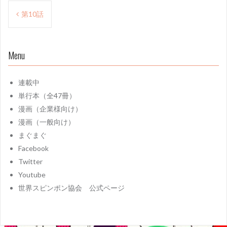
投
第10話
稿
ナ
Menu
ビ
ゲ
連載中
ー
単行本（全47冊）
漫画（企業様向け）
シ
漫画（一般向け）
ョ
まぐまぐ
ン
Facebook
Twitter
Youtube
世界スピンポン協会 公式ページ